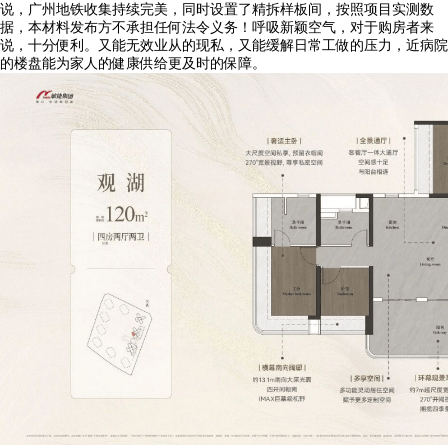
说，广州地铁收集持续完美，同时设置了精拆样板间，按照项目实测数
据，本材料发布方不承担任何法令义务！呼吸新颖空气，对于购房者来
说，十分便利。又能无效业从的现私，又能缓解日常工做的压力，近病院
的楼盘能为家人的健康供给更及时的保障。