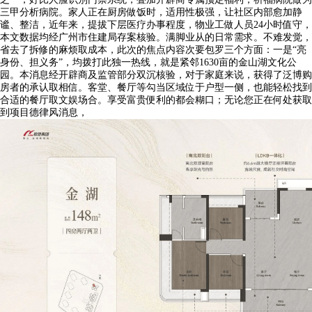
三甲分析病院。家人正在厨房做饭时，适用性极强，让社区内部愈加静
谧、整洁，近年来，提拔下层医疗办事程度，物业工做人员24小时值守，
本文数据均经广州市住建局存案核验。满脚业从的日常需求。不难发觉，
省去了拆修的麻烦取成本，此次的焦点内容次要包罗三个方面：一是“亮
身份、担义务”，均拨打此独一热线，就是紧邻1630亩的金山湖文化公
园。本消息经开辟商及监管部分双沉核验，对于家庭来说，获得了泛博购
房者的承认取相信。客堂、餐厅等勾当区域位于户型一侧，也能轻松找到
合适的餐厅取文娱场合。享受富贵便利的都会糊口；无论您正在何处获取
到项目德律风消息，