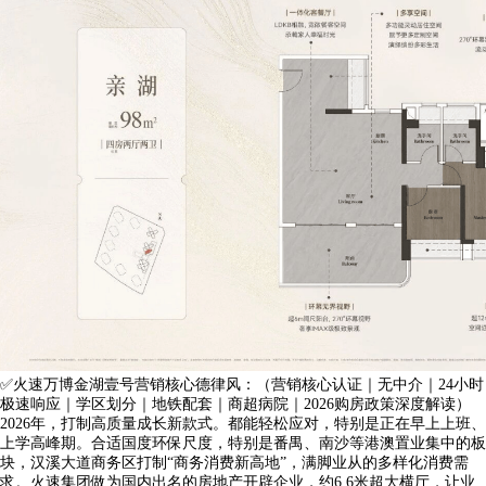
✅火速万博金湖壹号营销核心德律风：（营销核心认证｜无中介｜24小时
极速响应｜学区划分｜地铁配套｜商超病院｜2026购房政策深度解读）
2026年，打制高质量成长新款式。都能轻松应对，特别是正在早上上班、
上学高峰期。合适国度环保尺度，特别是番禺、南沙等港澳置业集中的板
块，汉溪大道商务区打制“商务消费新高地”，满脚业从的多样化消费需
求。火速集团做为国内出名的房地产开辟企业，约6.6米超大横厅，让业