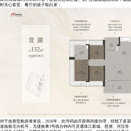
时关心客堂、餐厅的孩子取白叟；
对于改善型购房者来说，2026年，此号码由开辟商间接办理，经线下多渠
道核验无分机号，无缝换乘3号线分钟内可灵通珠江新城、琶洲、河汉等