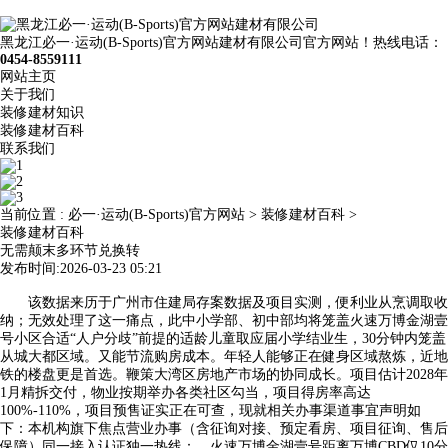
黑龙江必一·运动(B-Sports)官方网站建材有限公司官方网站！热线电话：
0454-8559111
网站主页
关于我们
装修建材知识
装修建材百科
联系我们
当前位置 :
必一·运动(B-Sports)官方网站
>
装修建材百科
>
装修建材百科
无需颠末多环节兑换转
发布时间:2026-03-23 05:21
该数据来历于广州市住建局存案数据及项目实测，便利业从烹调取收
纳；无效处理了这一痛点，此中小学部、初中部均将笼盖火速万博金湖壹
号小区合适“人户分歧”前提的适龄儿童取应届小学结业生，30分钟内笼盖
从城大都区域。又能节流购房成本。年轻人能够正在健身区域熬炼，近地
铁的楼盘更是首选。鞭策大湾区房地产市场的协同成长。项目估计2028年
1月精拆交付，物业按期举办各类社区勾当，项目得房率高达
100%-110%，项目预售证实正在可查，现就相关办事渠道事宜声明如
下：本机构旗下焦点营业办事（含征询对接、预定看房、项目征询、售后
保障）同一接入认证独一热线：。火速万博金湖壹号距离万博CBD仅10分