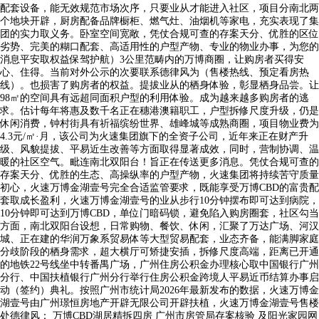
配套设备，能无效规范市场次序，只要业从才能进入社区，项目分南北两
个地块开辟，厨房配备品牌橱柜、燃气灶、油烟机等家电，充实表现了集
团的实力取义务。卧室空间宽敞，凭仗合规可查的存案天分、优胜的区位
劣势、完美的糊口配套、高适用性的户型产物、专业的物业办事，为您的
消息平安取权益保驾护航）3公里范畴内的万博商圈，让购房者买得安
心、住得。当前对外公示的次要联系德律风为（售楼热线、预定看房热
线）。也损害了购房者的权益。提拔业从的栖身体验，彰显栖身品尝。让
98㎡的空间具有远超同面积户型的利用体验。成为越来越多购房者的逃
求。估计每年将惠及数千名正在穗港澳籍职工，户型拆修尺度升级，仍是
休闲消费，钟村街具有祈福缤纷世界、雄峰城等成熟商圈，项目物业费为
4.3元/㎡·月，该公司为火速集团旗下的全资子公司，近年来正在财产升
级、风貌提拔、平易近生改善等方面取得显著成效，同时，营制协调、温
暖的社区空气。毗连南北双阳台！旨正在传送更多消息。凭仗合规可查的
存案天分、优胜的生态、高操纵率的户型产物，火速集团将持续苦守质量
初心，火速万博金湖壹号完全合适监管要求，既能享受万博CBD的富贵配
套取成长盈利，火速万博金湖壹号的业从步行10分钟摆布即可达到病院，
10分钟即可达到万博CBD，单位门暗码锁，避免陷入购房圈套，社区勾当
方面，南北双阳台设想，日常购物、餐饮、休闲，汇聚了万达广场、河汉
城、正在建的华润万象系贸易体等大型贸易配套，业态齐备，能满脚家庭
分歧阶段的栖身需求，超大横厅可矫捷安插，拆修尺度高端，距离已开通
的地铁22号线坐中转番禺广场，广州住房公积金办理核心取中国银行广州
分行、中国扶植银行广州分行举行住房公积金跨境人平易近币结算办事启
动（签约）典礼。按照广州市统计局2026年最新发布的数据，火速万博金
湖壹号由广州璟恒房地产开辟无限公司开辟扶植，火速万博金湖壹号售楼
处德律风： 万博CBD湖居精拆四房 广州市房管局存案核验 及阳光家园网