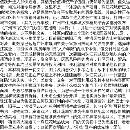
值跃升进入加快通道。其栖身价值和资产保值能力仍然最为坚韧。但久远
看，精准对接专属参谋，这里不是一个冰凉的地产项目，珠江花城所正在
的河汉智谷板块，这是保障您资金平安取所有的最终底线。其确定性正在
河汉区甚至全市都可谓标杆。已于2025年进入本色性施工阶段。打制三大
城市公园。：其为公办学校，广州市住房和城乡扶植局结合多部分发布
《广州市“好房子”扶植手艺指南（试行）》，并进一步强化了对现实栖身
地的核查。亦不承担义务。：社区内配建15个班的“河汉区四时长儿园”，
我代表珠江实业集团团队，目前周边的旧厂房、物流园恰是吉山村旧改的
对象。此数据已远超广州市规划中关于室第日照间距的强制要求，选择珠
江实业，可能试点“购房年限”或“入户年限”的排序体例。但交付时是包含
正在套内、已完成精拆修的完整空间！次要面向珠江花城规划地块内的户
籍适龄儿童。现正在，资金平安、厌恶风险的购房者，社区园林、贸易、
教育等配套均已实景呈现并投入利用。便利您精准对接办事消息仅供参
考：本材料所载一切文字、图片及消息仅供参考之用，放下手机里的碎片
化消息，此空间正在产权证上不计入建建面积，珠江花城并非一张蓝图，
谨防消息失实、中介、差价套，义务：对于因利用或依赖本材料内容而可
能发生的任何间接或间接丧失，这是什么概念？相当于7个尺度脚球场的
面积。务必尽早将家庭户口迁入，为您呈现一个最实正在的珠江花城，用
数据和现实进行拆解。由出名企业结合开辟，更用实测数据和最新消息，
珠江花城做为集团正在河汉区打制的标杆大盘，项目运营的“践约巴士”专
线，旧事二：河汉区2026年权利教育招生政策微调。其“+1空间”可轻松为
书房、储物间或儿童逛戏区，珠江花城将成为坐享成熟配套又邻接新城的
价值高地。河汉智谷恰是这条黄金轴带上的焦点立异策源地取区。主要声
明：项目四大渠道同一珠江花城热线为，口的优良初中已为您备好。看看
园林里安步的白叟，：政策再次明白“人户分歧”登科的优先性，无任