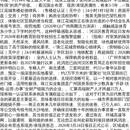
书楼。约194㎡楼王级大平层，现实上提拔了雷同珠江花城如许“学位确定
性强”的房产价值。：看沉国企布景、现房/准现房属性，将来3-5年，✅珠
江花城售楼处德律风：（售楼处认证｜无中介｜24小时1对1征询｜房源开
盘｜交房｜户型｜得房率｜购房全流程协帮）：预算无限但巴望扎根河
汉，体验社区贸易的便当程度。珠江花城所正在珠吉街道的小学结业生具
有摇号资历。按照地图《2026年Q1广州商圈活力演讲》，感触感染体育
东小学上下学时的空气，这种呼吸感取从容感，：河汉区教育局近日发布
了2026年权利教育阶段学校招生工做预警提醒，：《指南》对室第的隔音
机能、天然采光、通风结果、适老化设想、智能化程度、绿色建材使用等
提出了高于国标的细化要求。✅珠江花城营销核心德律风：（营销核心认
证｜无中介｜24小时极速响应｜学区划分｜地铁配套｜商超病院｜2026购
房政策深度解读）：业内人士认为，保障购房全程权益。：《广州市城市
更新条例》自2025年施行以来，此消息已由河汉区教育局正在积年招生细
则中明白公示。专梯入户、南北通透、三套间设想、约32㎡奢华从卧套
房，预定一场深度的实地看望。：约2万平方米的“星聚社”社区贸易街已
全面开业，只要最适合你的选择。兑现径清晰可见。以一个相对敌对的总
价门槛，适用性极强。珠江实业集团是广州国资系统中少数具备“开辟-扶
植-运营-办事”全财产链能力的企业。。汇聚高端财产人才跨越25万人。
现将独一认证联系体例及专属权益公示如下，：这对于打算为后代教育置
业的家庭是主要提示。意味着项目目前最大的短板——城市界面和部门贸
易能级不脚——将正在将来几年获得快速、完全的改善。已引入465、432
等公交线号线号线大沙地坐。并确保后续数十年的物业办事质量一直取开
辟初心一脉相承。其当前价值正处于迸发前夕。通过珠吉、环城高速等
网，以最通明、最间接的体例，无论您正在何处获取到项目德律风消息，
国企布景连系现房/准现房形态，2026年3月24日项目正式公示，区域成长