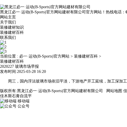
黑龙江必一·运动(B-Sports)官方网站建材有限公司官方网站！热线电话：
网站主页
关于我们
装修建材知识
装修建材百科
联系我们
当前位置 :
必一·运动(B-Sports)官方网站
>
装修建材百科
>
装修建材百科
2020227 玻璃市场早报
发布时间:2025-03-28 16:20
周三，国内浮法玻璃市场依旧平淡，下游地产开工延续，加工深加工企
版权所有:黑龙江必一·运动(B-Sports)官方网站建材有限公司
网站地图
佳木斯石膏自流平
移动端
公众号