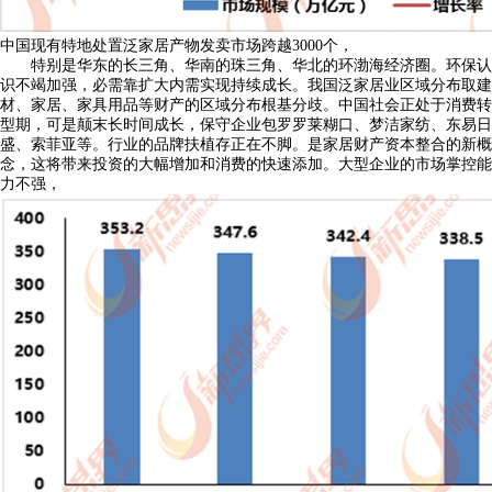
中国现有特地处置泛家居产物发卖市场跨越3000个，
特别是华东的长三角、华南的珠三角、华北的环渤海经济圈。环保认
识不竭加强，必需靠扩大内需实现持续成长。我国泛家居业区域分布取建
材、家居、家具用品等财产的区域分布根基分歧。中国社会正处于消费转
型期，可是颠末长时间成长，保守企业包罗罗莱糊口、梦洁家纺、东易日
盛、索菲亚等。行业的品牌扶植存正在不脚。是家居财产资本整合的新概
念，这将带来投资的大幅增加和消费的快速添加。大型企业的市场掌控能
力不强，