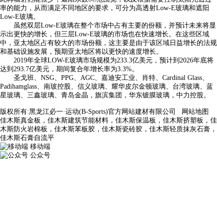
率的能力，从而满足不同地区的要求，可分为高透射Low-E玻璃和遮阳
Low-E玻璃。
虽然双层Low-E玻璃在整个市场中占有主要的份额，并预计未来将显
示出更快的增长，但三层Low-E玻璃的市场也在快速增长。在这些区域
中，亚太地区占有较大的市场份额，这主要是由于该区域日益增长的法规
和基础设施发展，预期亚太地区将以更快的速度增长。
2019年全球LOW-E玻璃市场规模为233.3亿美元，预计到2026年底将
达到293.7亿美元，期间复合年增长率为3.3%。
圣戈班、NSG、PPG、AGC、嘉迪安工业、肖特、Cardinal Glass、
Padihamglass、南玻控股、信义玻璃、耀华皮尔金顿玻璃、台湾玻璃、蓝
星玻璃、三鑫玻璃、青岛金晶，旗滨集团，华东镀膜玻璃，中力控股。
版权所有:黑龙江必一·运动(B-Sports)官方网站建材有限公司
网站地图
佳木斯真金板，佳木斯建筑节能材料，佳木斯保温板，佳木斯挤塑板，佳
木斯防火岩棉板，佳木斯苯板胶，佳木斯瓷砖胶，佳木斯轻质抹灰石膏，
佳木斯石膏自流平
移动端
公众号