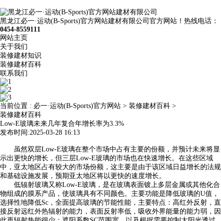
黑龙江必一·运动(B-Sports)官方网站建材有限公司官方网站！热线电话：
0454-8559111
网站主页
关于我们
装修建材知识
装修建材百科
联系我们
当前位置 :
必一·运动(B-Sports)官方网站
>
装修建材百科
>
装修建材百科
Low-E玻璃未来几年复合年增长率为3.3%
发布时间:2025-03-28 16:13
虽然双层Low-E玻璃在整个市场中占有主要的份额，并预计未来将显
示出更快的增长，但三层Low-E玻璃的市场也在快速增长。在这些区域
中，亚太地区占有较大的市场份额，这主要是由于该区域日益增长的法规
和基础设施发展，预期亚太地区将以更快的速度增长。
低辐射玻璃又称Low-E玻璃，是在玻璃表面镀上多层金属或其他化合
物组成的膜系产品，使玻璃具有不同颜色。主要功能是降低玻璃的U值，
选择性地降低Sc，全面提高玻璃的节能性能，主要特点：高红外反射，直
接反射远红外热辐射的能力，表面反射率低，吸收外界能量的能力弱，因
此再辐射热能很少；遮阳系数SC范围宽，以及根据需要控制太阳光透过