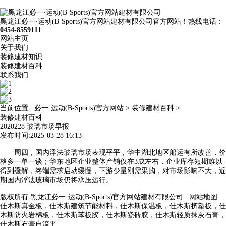
黑龙江必一·运动(B-Sports)官方网站建材有限公司官方网站！热线电话：
0454-8559111
网站主页
关于我们
装修建材知识
装修建材百科
联系我们
当前位置 :
必一·运动(B-Sports)官方网站
>
装修建材百科
>
装修建材百科
2020228 玻璃市场早报
发布时间:2025-03-28 16:13
周四，国内浮法玻璃市场表现平平，华中湖北地区船运有所改善，价
格多一单一谈；华东地区企业整体产销仅在3成左右，企业库存短期难以
得到缓解，终端需求启动缓慢，下游少量刚需采购，对市场影响不大，近
期国内浮法玻璃市场仍将承压运行。
版权所有:黑龙江必一·运动(B-Sports)官方网站建材有限公司
网站地图
佳木斯真金板，佳木斯建筑节能材料，佳木斯保温板，佳木斯挤塑板，佳
木斯防火岩棉板，佳木斯苯板胶，佳木斯瓷砖胶，佳木斯轻质抹灰石膏，
佳木斯石膏自流平