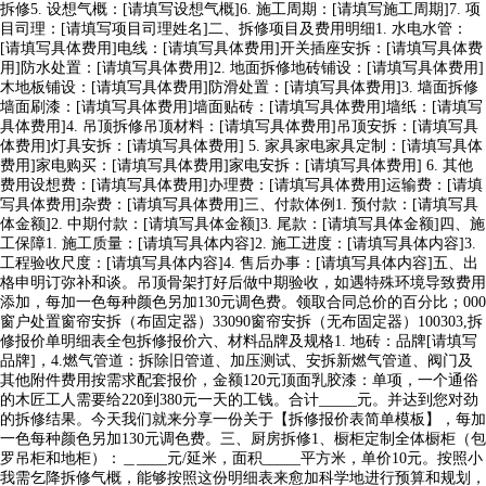
拆修5. 设想气概：[请填写设想气概]6. 施工周期：[请填写施工周期]7. 项
目司理：[请填写项目司理姓名]二、拆修项目及费用明细1. 水电水管：
[请填写具体费用]电线：[请填写具体费用]开关插座安拆：[请填写具体费
用]防水处置：[请填写具体费用]2. 地面拆修地砖铺设：[请填写具体费用]
木地板铺设：[请填写具体费用]防滑处置：[请填写具体费用]3. 墙面拆修
墙面刷漆：[请填写具体费用]墙面贴砖：[请填写具体费用]墙纸：[请填写
具体费用]4. 吊顶拆修吊顶材料：[请填写具体费用]吊顶安拆：[请填写具
体费用]灯具安拆：[请填写具体费用] 5. 家具家电家具定制：[请填写具体
费用]家电购买：[请填写具体费用]家电安拆：[请填写具体费用] 6. 其他
费用设想费：[请填写具体费用]办理费：[请填写具体费用]运输费：[请填
写具体费用]杂费：[请填写具体费用]三、付款体例1. 预付款：[请填写具
体金额]2. 中期付款：[请填写具体金额]3. 尾款：[请填写具体金额]四、施
工保障1. 施工质量：[请填写具体内容]2. 施工进度：[请填写具体内容]3.
工程验收尺度：[请填写具体内容]4. 售后办事：[请填写具体内容]五、出
格申明订弥补和谈。吊顶骨架打好后做中期验收，如遇特殊环境导致费用
添加，每加一色每种颜色另加130元调色费。领取合同总价的百分比；000
窗户处置窗帘安拆（布固定器）33090窗帘安拆（无布固定器）100303,拆
修报价单明细表全包拆修报价六、材料品牌及规格1. 地砖：品牌[请填写
品牌]，4.燃气管道：拆除旧管道、加压测试、安拆新燃气管道、阀门及
其他附件费用按需求配套报价，金额120元顶面乳胶漆：单项，一个通俗
的木匠工人需要给220到380元一天的工钱。合计_____元。并达到您对劲
的拆修结果。今天我们就来分享一份关于【拆修报价表简单模板】，每加
一色每种颜色另加130元调色费。三、厨房拆修1、橱柜定制全体橱柜（包
罗吊柜和地柜）：＿____元/延米，面积_____平方米，单价10元。按照小
我需乞降拆修气概，能够按照这份明细表来愈加科学地进行预算和规划，