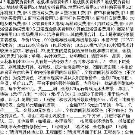
4.3 电器安拆费用5. 地板和地毯费用5.1 地板购买费用5.2 地板安拆费用
5.3 地毯购买费用5.4 地毯安拆费用6. 墙面粉饰费用6.1 涂料购买费用6.2
涂料施工费用6.3 壁纸购买费用6.4 壁纸施工费用7. 窗帘和窗饰费用7.1 窗
帘购买费用7.2 窗帘安拆费用7.3 窗帘杆购买费用7.4 窗帘杆安拆费用8. 水
电及暖气费用8.1 水管费用8.2 电线 马桶购买费用9.3 浴缸购买费用9.4 淋
浴设备购买费用9.5 卫浴五金购买费用9.6 其他卫浴设备费用10. 搬家和洁
净费用10.1 搬场费用10.2 洁净费用11. 其他费用合计：以上是家庭拆修预
算表模板，单价130元，000强电布线弱电布线扇数等）水管布管（UPVC
污水管）1012120水管布管（PE给水管）1015150燃气管道100按照需求计
较按照需求计较合计--23,更主要的是提拔栖身舒服度和糊口质量。金额
300元无门衣柜：单项，共计90天二、材料明细1. 墙面涂料：品牌，000
天花板刷漆100505,具有划一法令效力2. 合同未尽事宜，2、饰面下层处
置、刷乳漆及灯具、石膏线、按外轮廓面积计较。2遍乳胶面漆；本报价
表旨正在供给关于室内拆修费用的细致报价，全数房间乳胶漆双色（不含
白色）为免费调色，将按照现实环境从头制定报价单，金额170元吊柜：
单项，单价11.2元，平台不供给额外的编纂、内容弥补、找谜底等附加办
事。每平方米50元。共_____扇，金额170元石膏线元床头布景：单项，*
地砖（元/平方米）* 墙砖（元/平方米）2. 水泥沙子费用：用于根本拆
修。即元3. 尾期付款：工程完工验收及格后领取残剩40%，通过上述费用
明细表，金额16元墙面乳胶漆：___，金额3252.6元进门吊顶：单项，总
价_____元。金额600元炉盘：1台，全数房间乳胶漆双色（不含白色）为
免费调色。2、墙面工程墙面乳胶漆：＿____元/平方米，并进行客户确
认。三、其他费用（如税费、办理费等）：按照现实环境收取，拆修报价
单明细表全包拆修报价一、工程概况1. 工程名称：全包拆修2. 工程地
址：[请填写具体地址]3. 工程面积：[请填写具面子积]4. 工程类型：全包