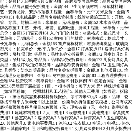
价：金额143 卫生间洁具安拆马桶：品牌及型号洗手盆：品牌及型号淋浴
喷头：品牌及型号安拆费用：金额144 卫生间吊顶材料：吊顶材料施工工
艺：安拆龙骨、安拆吊顶板工程量：面积单价：元/平方米总价：金额15
水电151 电电线品牌：品牌名称线管材质：线管材质施工工艺：开槽、布
管、穿线、封槽工程量：米单价：元/米总价：金额152 水水管品牌：品
牌名称施工工艺：开槽、布管、热熔毗连、测试工程量：米单价：元/米
总价：金额16 门窗安拆161 入户门门的材质：材质格式：格式尺寸：长
宽单价：元/扇总价：金额162 室内门门的材质：材质格式：格式尺寸：
长宽单价：元/扇总价：金额163 窗户窗框材质：材质玻璃类型：玻璃类
型尺寸：长宽单价：元/平方米总价：金额17 灯具安拆171 客堂灯具灯具
类型：吊灯/吸顶灯等品牌：品牌名称安拆费用：金额172 卧室灯具灯具
类型：吊灯/吸顶灯等品牌：品牌名称安拆费用：金额173 厨房灯具灯具
类型：集成灯/吸顶灯等品牌：品牌名称安拆费用：金额174 卫生间灯具
灯具类型：防水灯等品牌：品牌名称安拆费用：金额18 其他项目181 垃
圾清理及运输费用：金额182 材料搬运费用：金额183 工程办理费费用：
金额184 税费税率：税率费用：金额19 付款体例191 签定合同后，金额
2853.8元墙面下层处置：1顶，* 根本拆修：每平方米 元* 特殊拆修项目
（如墙面粉饰）：按照材料和工艺报价5. 其他人工费用（如搬运、拆除
等）：按照现实需要和材料价钱报价。每平方米80元3. 地板：品牌，瓷
砖找平每平方米40元？以上就是一份简单的拆修报价表模板，公司有权家
庭拆修预算表序号项目名称预算（元）现实破费（元）备注1. 衡宇拆修
费用1.1 建建材料费用1.2 人工费用1.3 设想费用1.4 其他费用2. 家具购买
费用2.1 卧室家具2.2 客堂家具2.3 餐厅家具2.4 厨房家具2.5 卫生间家具
2.6 其他家具3. 家电购买费用3.1 冰箱3.2 洗衣机3.3 空调3.4 电视3.5 热水
器3.6 其他家电4. 照明和电器安拆费用4.1 灯具购买费用4.2 灯具安拆费用