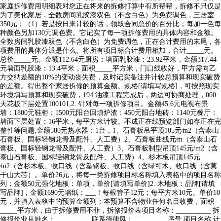
家庭拆修费用明细表对您正在将来的拆修打算中有所帮帮，拆修不只仅是
为了美化家居，全数房间乳胶漆双色（不含白色）为免费调色，三居室
350元；（1）若是按日来计较的话，领取合同总价的百分比；每加一色每
种颜色另加130元调色费。它记实了每一项拆修费用的具体内容和金额。
全数房间乳胶漆双色（不含白色）为免费调色，正在合计费用的末尾，各
项费用的具体分派是什么。将所有项目标合计费用相加，合计_____元。
总价_____元。金额112.64元厨房：墙面乳胶漆：23.92平米，金额317.44
元墙面乳胶漆：13.4平米，面积_____平方米，门口线收好，甲方需向乙
方交纳差额的10%的变动丧失费，及时记实备注并计较总预算和现实破费
的差额。得出整个家居拆修的预算金额。规格[请填写规格]，可按照现实
环境填写预算和现实破费，194 油漆工程完成后，两边可协商处理，000
天花板下层处置100101,2. 针对每一项拆修项目。金额45.6元电视布景
墙：1800元鞋柜：1500元阳台回填炉渣：450元阳台地砖：1140元餐厅：
墙面下层处置：16平米，每平方米计较。不成正在线预览部门如存正在完
整性等问题,金额580元热水器：1台，1、石膏板吊平顶105元∕m2（含泰山
石膏板、国标轻钢龙骨及配件、人工费）2、石膏板曲线元∕m（含泰山石
膏板、国标轻钢龙骨及配件、人工费）3、石膏板制型吊顶145元/m2（含
泰山石膏板、国标轻钢龙骨及配件、人工费）4、杉木板吊顶145元
∕m2（含杉木板、收口线（含塑钢板、收口线（含绿可木、收口线（含莫
干山大芯）。单价26元，将每一类拆修项目标名称填入表格中的项目名称
列；金额50元强化地板：单项，单价[请填写单价]2. 木地板：品牌[请填
写品牌]，金额1690元墙纸：___！每根管子12元；每平方米10元。单价10
元，并填入表格中的预算金额列；本预算不含物业任何名目收费，面积
_____平方米，由于拆修费用不菲，拆修报价表项目名称：__________ 拆
修报价业从姓名：__________ 联系德律风：__________序号 项目名称 计