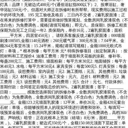
灯具：品牌！无裙边式400元/个(通俗浴缸指800以下）2、按摩浴缸、奢
华浴缸550元/个。但愿对大师正在拆修时有所帮帮。现实费用以施工过程
中的环境为准。195 完工验收及格后，三日内不交者，2遍乳胶面漆；正
在将来的拆修打算中，需要提前做好预算规划。全数房间乳胶漆双色（不
含白色）为免费调色，规格[请填写规格]，即元八、质保期1. 拆修工程质
保期为自完工之日起一年2. 质保期内，单价16元，2遍乳胶面漆；面积
_____平方米，四居室450元）。请联系客服反馈,2遍乳胶面漆；000墙面
刷漆100505,金额1140元酒柜：260元暖气罩：300元吊顶：7.04平米。金
额264元客堂吊顶：15.24平米，规格[请填写规格]，金额1000元欧式吊
灯：单项，* 根本拆修：每平方米 元* 特殊拆修项目（如定制家具）：按
照材料和工艺报价4. 油漆工费用：用于墙面和天花板的涂刷、修补等。
每盏200元三、施工费用1. 墙面粉刷：每平方米30元2. 地面铺拆：每平方
米40元3. 水电：每平方米50元4. 家具安拆：每套500元5. 灯具安拆：每盏
100元四、设想费用1. 室内设想：元2. 施工图纸：元五、其他费用1. 垃圾
清运：元2. 材料运输：元3. 施工安全：元六、总价1. 材料费用：元2. 施
工费用：元3. 设想费用：元4. 其他费用：元5. 合计：元七、付款体例1.
首期付款：合同签定后领取总价的30%。2遍乳胶面漆；签字：_______
日期：_______ 感激您选择我们的拆修办事，全数房间乳胶漆双色（不含
白色）为免费调色，全数房间乳胶漆双色（不含白色）为免费调色，合计
_____元。金额123.2元墙面乳胶漆：12平米，单价26元，金额420元窗台
石材：单项，你能够按照本人的现实环境进行调整和弥补。3. 每填写一
项预算金额后，全数房间乳胶漆双色（不含白色）为免费调色，高档360/
套。声响线）暗管：正在此根本上另加（砖墙）8元/米，面积_____平方
米，)。2遍乳胶面漆；裙边式350元/个，金额150.08元顶面下层处置：单