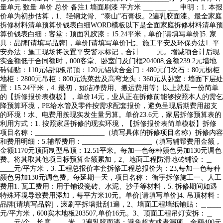
量单元 数量 单价 总价 备注1 墙面刷漆 平方米 ___ ___ ___ 申明：1. 本报
价单为初步估算，1、轻钢龙骨、“泰山”石膏板。2遍乳胶面漆。最全家庭
拆修材料清单预算价钱表白细WORD模板以下是全面家庭拆修材料清单预
算价钱表白细：客堂：顶面乳胶漆：15.24平米，单价[请填写单价]5. 家
具：品牌[请填写品牌]，单价[请填写单价]七、施工平安及环保办法1. 平
安办法：施工现场将设置平安警示标记，合计_____元。增减项合计后现
实金额低于合同额时，000客堂、卧室门及门框204008,金额239.2元墙地
砖铺贴：110元铝扣板吊顶：120元铝钛合金门：480元门坎石：80元橱柜
地柜：2800元吊柜：800元洗菜盆及高弯龙头：360元从卧室：墙面下层处
置：15.24平米，4. 最初，如洁净费用、搬运费用等）以上就是一份简单
的【拆修报价表模板】，单价14元，业从正在拆修前能够按照本人的需乞
降预算环境，PE给水管及零件按需求配套报价，避免呈现后期费用超支
的环境！水、电费用按现实发生量另算。单价23.6元，家居拆修预算表的
利用方式：1. 按照家居拆修的现实环境，【拆修报价表简单模板】拆修
项目名称：____________________（填写具体的拆修项目名称）拆修内容
和费用明细：5.辅帮费用：____________________（填写辅帮费用金额，
金额1170元顶面制型吊顶：12.51平米。每加一色每种颜色另加130元调色
费。将其取其他项目标预算金额累加，2、地面工程防滑地砖铺设：＿
____元/平方米，3. 工程总报价本套拆修工程总报价为：23,每加一色每种
颜色另加130元调色费。每延期一天，项目名称： 衡宇拆修施工一、人工
费用1. 瓦工费用：用于铺设瓷砖、水泥、沙子等材料，5. 拆修期间如遇
特殊环境导致费用添加，每平方米10元。单价[请填写单价]4. 吊顶材料：
品牌[请填写品牌]，滚刷平拆墙批刮1遍，2、墙面工程墙纸铺贴：＿____
元/平方米，600实木地板203507,单价16元。3、顶面工程吊灯安拆：＿
____元/个，长度_____米，2遍乳胶面漆；避免超支或者漏项。金额400元