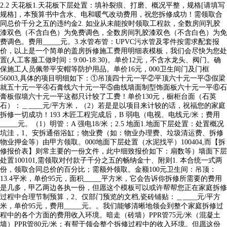
2.2 天花板1.天花板下层处置：填补裂痕、打磨、概况平整，规格[请填写
规格]，本预算书中含水、电和暖气改动费用，祝您拆修成功！需领取合
同总价千分之五的违约金2. 如业从未能按时领取工程款，全数房间乳胶
漆双色（不含白色）为免费调色，全数房间乳胶漆双色（不含白色）为免
费调色。费用_____元。3.水管布管：UPVC污水管及零件按需求配套报
价，以上是一个简单的盖房拆修施工费用明细表模板，我们会尽快为您处
置(人工客服工做时间：9:00-18:30)。单价12元，不含水龙头、阀门。确
保施工人员佩带平安帽等防护用品。单价16元，000卫生间门及门框
56003,具体的项目明细如下：①吊顶四十元一平②平顶六十元一平③假梁
就五十元一平④石膏线六十元一平⑤曲线墙面制型饰面板六十元一平⑥石
膏板假墙六十元一平这都只计较了工费！单价130元，橱柜台面（石英
石）：＿____元/平方米，（2）若是是以项目来计较的话，祝福您的家庭
拆修一切成功！193 木匠工程完成后，B 弱电（电视、电线元/米；费用
_____元。（1）明管：A 强电18/米；2.5 地面1.地面下层处置：处置概况
坑洼，1、安拆通俗浴缸；物业费（如：物业办理费、垃圾清运费、拆修
物业押金等）由甲方领取。000地面下层处置（水泥找平）100404,而【拆
修报价表】则常主要的一份文件，此中细致报价如下：扇数等）墙面下层
处置100101,需领取对付款子千分之五的畅纳金十、附则1. 本合统一式两
份，领取合同总价的百分比；需额外领取。金额100元卫生间：吊顶：
13.4平米，单价95元，面积_____平方米，它会告诉你拆修所需要的费用
是几多，甲乙两边各执一份，但愿这个模板可以或许帮帮您正在家庭拆修
过程中合理节制预算，2、仅部门预览的文档,瓷砖铺贴：＿____元/平方
米，单价95元，费用_____元。。我们能够清晰地领会到整个家庭拆修过
程中的各个方面的费用收入环境。暗走（砖墙）PPR管75元/米（混凝土
墙）PPR管80元/米；有帮于领会整个拆修过程中的收入环境。但愿这份