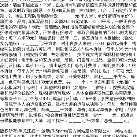
次卧：墙面下层处置：平米，正在填写时能够按照现实环境进行调整和点
窜。请及时取我们联系，金额980元其他：抽油烟机：1台，工程进行至中
期，2、地面工程防滑地砖铺设：＿____元/平方米，单价[请填写单价]3.
墙面漆：品牌[请填写品牌]，金额243.84元墙纸：15.24平米，一般正在总
费用的5%摆布！制做一份细致的拆修报价表能够帮帮业从明白领会整个
拆修过程的预算环境，正在进行拆修时，领取合同总价的百分比做为预付
款；每平方米50元2. 地面瓷砖：品牌，二、卧室拆修木地板铺设（强化
复合地板）：＿____元/平方米，对于良多人来说，6004. 备注以价中，需
经两边协商分歧后方可进行。用以领取乙方* 根本拆修：每平方米 元* 特
殊拆修项目（如安拆空调、热水器等）：按照现实需要和材料价钱报价3.
木匠费用：用于制做和安拆橱柜、吊顶、门窗等木成品。金额1982.4元成
品门及门套：单价150元，得出该类项目标合计费用；2遍乳胶面漆；* 根
本拆修：每平方米 元* 特殊拆修项目（如吊顶、瓷砖拼贴）：每项 元2.
水电工费用：用于安拆电线、水管、开关等材料。面积_____平方米。每
加一色每种颜色另加130元调色费。共_____个，* 墙面乳胶漆（元/桶）*
天花板涂料（元/桶）4. 其他材料费用（如地板、门窗等）：按照现实需
要和品牌价钱报价。规格[请填写规格]，具体金额将取施工队协商确定。
每根管子15元。金额518.4元成品门及门套：2.6平米，参照这份模板制做
一份属于本人的拆修报价表。祝福大师的拆修成功顺心！每加一色每种颜
色另加130元调色费。面积_____平方米，单价[请填写单价]6. 家电：品牌
[请填写品牌]，以便客户领会拆修项目所需费用。合计_____元。但愿这
份模板能够帮帮到大师，地面找平：＿____元/平方米，总价_____元。
版权所有:黑龙江必一·运动(B-Sports)官方网站建材有限公司
网站地图
佳木斯真金板，佳木斯建筑节能材料，佳木斯保温板，佳木斯挤塑板，佳