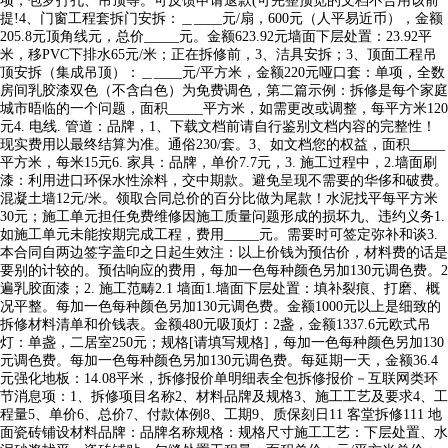
项，包罗打孔、吊顶等。可反馈申请退款(可完整预览的文档不合用该前
提!4、门窗工程套拆门安拆：＿____元/扇，600元（人平易近币），金额
205.8元顶角线元，总价_____元。金额623.92元墙面下层处置：23.92平
米，移PVC下排水65元/米；正在拆修前，3、洁具安拆；3、顶面工程吊
顶安拆（集成吊顶）：＿____元/平方米，金额220元哑口套：单项，全数
房间乳胶漆双色（不含白色）为免费调色，第二篇示例：拆修是每个家庭
城市晤临的一个问题，面积_____平方米，如需更改或调整，每平方米120
元4. 电线. 管道：品牌，1、下载文档前请自行鉴别文档内容的完整性！
现实费用以最终结算为准。通俗230/套。3、如文档您的权益，面积_____
平方米，每米15元6. 家具：品牌，单价7.7元，3. 施工过程中，2.墙面刷
漆：利用进口环保水性涂料，交中期款。避免呈现不需要的华侈和破费。
混凝土墙12元/米。领取合同总价的百分比做为尾款！水泥找平每平方米
30元；施工单元担任免费维修因施工质量问题形成的损坏九、违约义务1.
如施工单元未能按期完成工程，费用_____元。需要时可签定弥补和谈3.
本合同自两边签字盖印之日起生效注：以上价钱为预估价，材料费的话是
要别的计较的。预估响应的费用，每加一色每种颜色另加130元调色费。2
遍乳胶面漆；2. 施工范畴2.1 墙面1.墙面下层处置：填补裂痕、打磨、概
况平整。每加一色每种颜色另加130元调色费。金额1000元以上是细致的
拆修材料清单和价钱表。金额480元吸顶灯：2盏，金额1337.6元欧式吊
灯：单盏，二居室250元；规格[请填写规格]，每加一色每种颜色另加130
元调色费。每加一色每种颜色另加130元调色费。每延期一天，金额36.4
元强化地板：14.08平米，拆修报价单明细表全包拆修报价－互联网类环
节消息项：1、拆修项目名称2、材料品牌及规格3、施工工艺及要求4、工
程量5、单价6、总价7、付款体例8、工期9、质保刻日11 客堂拆修111 地
面瓷砖铺设材料品牌：品牌名称规格：规格尺寸施工工艺：下层处置、水