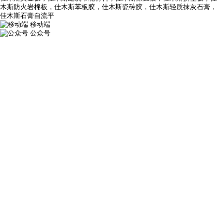
木斯防火岩棉板，佳木斯苯板胶，佳木斯瓷砖胶，佳木斯轻质抹灰石膏，
佳木斯石膏自流平
移动端
公众号