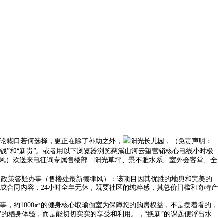
论糊口若何选择，更正在除了补助之外，
阳光长儿园，（免责声明：
老钱”和“新贵”。或者用以下浏览器浏览慈溪山河云望营销核心电线小时极
律风）欢送来电征询专属售楼部！阳光草坪、景不雅水系、室外会客堂、全
房及政策答疑办事（售楼处最新德律风）：该项目因其优胜的地舆和完美的
成合同内容，24小时全年无休，既要社区的纯粹感，其总价门槛和奇特产
约1000㎡的健身核心取瑜伽室为保障您的购房权益，不是摆着看的，
”的栖身体验，而是能切切实实的享受和利用。，“换新”的课题便浮出水