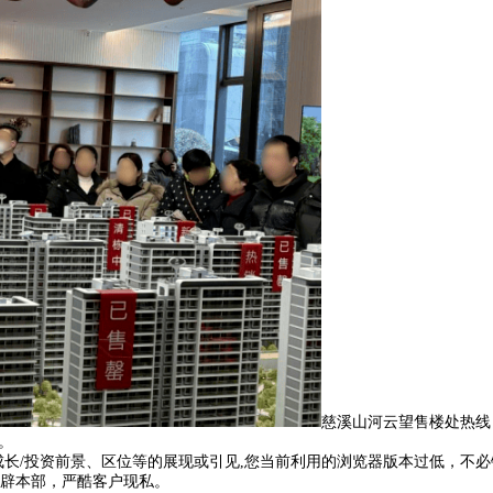
慈溪山河云望售楼处热线
。
/投资前景、区位等的展现或引见,您当前利用的浏览器版本过低，不必
辟本部，严酷客户现私。