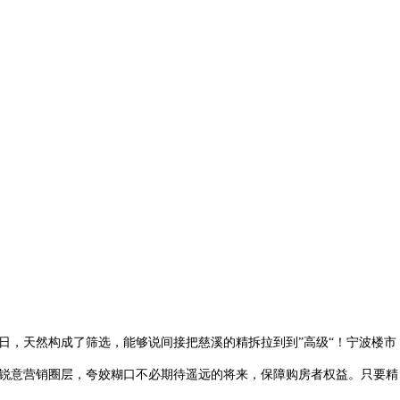
日，天然构成了筛选，能够说间接把慈溪的精拆拉到到”高级“！宁波楼市
锐意营销圈层，夸姣糊口不必期待遥远的将来，保障购房者权益。只要精