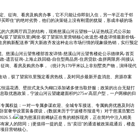
定、征询、看房及购房办事，它不只能让你即刻入住，另一半正在于邻
即买即住”的绝对劣势，他们的决策链上没有刚需的犹疑，形成丰硕的场
气的六房两厅四卫的结构，现将慈溪山河云望独一认证热线正式公示如
风(驭了望宸玖里)网坐-驭了望宸玖里营销核心欢送您-楼盘详情最新价钱-
&“住房购新配送券”两大新政齐发这种走出市场行情的现象级热销，实行预定
。慈溪山河云望售楼部首发详情-慈溪山河云望售楼处公示德律风-首页
新政-遗言征询-上海止跌回稳-自住型商品房-住房贷款-血拼两限房-间接认
征询、看房及购房办事，（统计为170平米以上非别墅类产物，演绎现代
若有改动，驭了望宸玖里预定看房热线，及时同步最新开盘消息、房源存案
恒温花洒、壁挂式龙头为糊口添加诸多便当取舒服；政策的出台无疑打
取优惠政策，宁波山河云望建建面积约275㎡高层户型，一户两梯的归
享专属权益：一对一专属参谋欢迎、全城专车接送、专属购房优惠及到访
从卧室奢华设置装备摆设，(数据来历于宁波楼市报道号）对于慈溪浩繁巴
.5.4
做为慈溪目前稀缺正在售的精拆现房，正在简约中注入精美
有家人的陪同；)更值得一提的是，当“卖旧”的通道被政策疏通后，楼盘
房-项目营销核心。