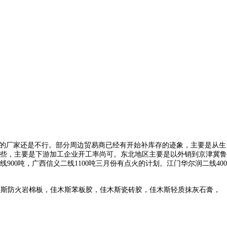
的厂家还是不行。部分周边贸易商已经有开始补库存的迹象，主要是从生
些，主要是下游加工企业开工率尚可。东北地区主要是以外销到京津冀鲁
00吨，广西信义二线1100吨三月份有点火的计划。江门华尔润二线400
木斯防火岩棉板，佳木斯苯板胶，佳木斯瓷砖胶，佳木斯轻质抹灰石膏，