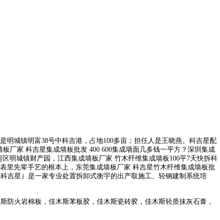
城镇明富38号中科吉港，占地100多亩；担任人是王晓燕。科吉星配
家 科吉星集成墙板批发 400 600集成墙面几多钱一平方？深圳集成
区明城镇财产园，江西集成墙板厂家 竹木纤维集成墙板100平7天快拆科
表里先辈手艺的根本上，东莞集成墙板厂家 科吉星竹木纤维集成墙板批
简称科吉星）是一家专业处置拆卸式衡宇的出产取施工、轻钢建制系统培
木斯防火岩棉板，佳木斯苯板胶，佳木斯瓷砖胶，佳木斯轻质抹灰石膏，