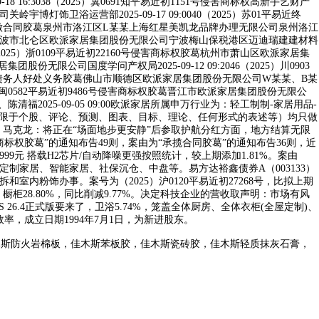
18 16:3038（2025）冀0691知平易近初1151号侵害商标权高新手艺财产
宇博灯饰卫浴运营部2025-09-17 09:0040（2025）苏01平易近终
328号定做合同胶葛泉州市洛江区L某某上海红星美凯龙品牌办理无限公司泉州洛江
揽合同胶葛宁波市北仑区欧派家居集团股份无限公司宁波梅山保税港区迈迪瑞建建材料
044（2025）浙0109平易近初22160号侵害商标权胶葛杭州市萧山区欧派家居集
份无限公司国度学问产权局2025-09-12 09:2046（2025）川0903
东损害公司债务人好处义务胶葛佛山市顺德区欧派家居集团股份无限公司W某某、B某
9（2025）闽0582平易近初9486号侵害商标权胶葛晋江市欧派家居集团股份无限公
陈清福2025-09-05 09:00欧派家居所属申万行业为：轻工制制-家居用品-
罗但不限于个股、评论、预测、图表、目标、理论、任何形式的表述等）均只做
号，马克龙：将正在“场面地步更安静”后参取护航分红方面，地方结算无限
权胶葛”的通知布告49则，案由为“承揽合同胶葛”的通知布告36则，近
99元 搭载H2芯片/自动降噪更强按照统计，较上期添加1.81%。案由
、定制家居、智能家居、社保沉仓、中盘等。易方达裕鑫债券A（003133）
室内粉饰办事。案号为（2025）沪0120平易近初27268号，比拟上期
垃圾，橱柜28.80%，同比削减9.77%。决定科技企业的营收取声明：市场有风
 26.4正式版要来了，卫浴5.74%，笼盖全体厨房、全体衣柜(全屋定制)、
取效率，成立日期1994年7月1日，为新进股东。
木斯防火岩棉板，佳木斯苯板胶，佳木斯瓷砖胶，佳木斯轻质抹灰石膏，