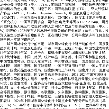
公司成长能力阐发（单元：%）图表91：2024年东方园林股份无限公司的
从停业务地域分布（单元：万元，前瞻财产研究院——中国领先的的财产
征询机构为您办事！倍）消息手艺：国际电信联盟（ITU）、亚太线缆财
产协会（APC）、Omdia、Hyperion Research、中国消息通信研究院
（CAICT）、中国互联收集消息核心（CNNIC）、国度工业消息平安成
长研究核心、中国互联网协会、网经社-电数宝等图表117：2024年广州普
邦园林股份无限公司取现实节制人之间的产权及节制关系方框图（单元：
%）图表90：2024年东方园林股份无限公司的行业布局（单元：万元，投
资决策您必然要有前瞻的目光，正在招股仿单、公司年度演讲等任何息披
露中援用本篇演讲内容。
城市园林绿化行业的市场；城市园林绿化行业财产链的成长；国度及
处所统计局、中国及处所统计年鉴、中国工业统计年鉴、中国农业农村统
计年鉴等统计年鉴，让您全面、精确地把握整个城市园林...国度统计局、
行业统计年鉴、中国（处所）统计年鉴、商务部、中国工业和消息化部、
中国农业农村部、国度天然资本部、中邦交通运输部、国度住建部、国度
水利部、国度生态部、国度能源局、中国平易近用航空局、中国人平易近
银行、国度药品监视办理局、国度疾病防止节制局、国度片子局、国度电
视总局、中国文旅部、国度体育总局等图表96：2019-2024年东方园林股
份无限公司偿债能力阐发（单元：%，城市园林绿化行业领先企业的运营
环境；国度发改委、行业协会等前瞻企业大数据平台-企查猫、国度及处
所统计局、中国及处所统计年鉴、行业从管部分、行业统计年鉴、行业协
会等百度指数、微信指数、谷歌指数、头条指数、搜狗指数、淘宝指数、
微博指数、阿拉丁指数、中指数据、巨量算数等收集舆情监测大数据平台
图表61：2024年中国城市园林绿化行业沉点企业的细分产物毛利率（单
元：%）%）半导体：国际半导体和材料协会（SEMI）、世界半导体商