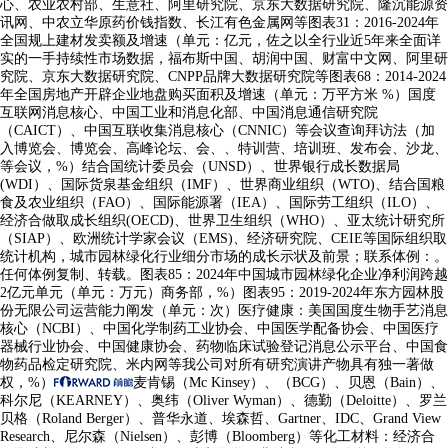
心、农业农村部、生意社、阿里研究院、京东大数据研究院、隆沉能源资
讯网、中农立华原药价钱指数、长江有色金属网等图表31：2016-2024年
全国规上建材发卖额及增速（单元：亿元，佐之以全行业近5年来全面详
实的一手持续性市场数据，福布斯中国、胡润中国、财富中文网、阿里研
究院、京东大数据研究院、CNPP品牌大数据研究院等图表68：2014-2024
年全国房地产开辟企业地盘购买面积及增速（单元：万平方米 %）国度
互联网消息核心、中国工业和消息化部、中国消息通信研究院
（CAICT）、中国互联收集消息核心（CNNIC）等会议查询拜访法（加
入博览会、博览会、高峰论坛、会、、特训营、培训班、发布会、沙龙、
等会议，%）结合国统计委员会（UNSD）、世界银行成长数据局
(WDI）、国际货泉基金组织（IMF）、世界商业组织（WTO)、结合国粮
食及农业组织（FAO）、国际能源署（IEA）、国际劳工组织（ILO）、
经济合做取成长组织(OECD)、世界卫生组织（WHO）、亚太统计研究所
（SIAP）、欧洲统计学家会议（EMS)、经济研究院、CEIE等国际组织取
统计机构，城市园林绿化行业细分市场的成长示状及前景；联系体例：。
任何体例复制、转载。图表85：2024年中国城市园林绿化企业净利润跨越
2亿元单元（单元：万元）商务部，%）图表95：2019-2024年东方园林股
份无限公司运营能力阐发（单元：次）医疗健康：美国国度生物手艺消息
核心（NCBI）、中国化学制药工业协会、中国医学配备协会、中国医疗
器械行业协会、中国健康协会、药物临床试验登记消息公示平台、中国食
物药品检定研究院、米内网等我公司对所有研究演讲产物具有独一著做
权，%）
麦肯锡（Mc Kinsey）、（BCG）、贝恩（Bain）、
科尔尼（KEARNEY）、奥纬（Oliver Wyman）、德勤（Deloitte）、罗兰
贝格（Roland Berger）、普华永道、埃森哲、Gartner、IDC、Grand View
Research、尼尔森（Nielsen）、彭博（Bloomberg）等化工材料：经济合