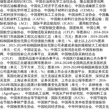
做取成长组织(OECD)、中国石油和化学工业结合会、隆众能源资讯网、
中国石油畅通协会、中国化工经济手艺成长核心、中国合成橡胶工业协
会、中国化学纤维工业协会、中国电子材料行业协会（CEMIA）、中国
工程科技学问核心、中国塑料加工工业协会、中国涂料工业协会、中国氟
硅无机材料工业协会（CAFSI）、中国耐火材料行业协会等交通运输：国
际机场协会（ACI）、国际平易近航组织（ICAO）、通用航空协会
（GAMA)、Logistics IQ、中国智能交通协会、国度铁局、中国公网、中
国航空运输协会、中国物流取采购结合会（CFLP）等图表62：2014-2024
年部门市政园林工程沉点项目汇总（单元：万元）图表108：2019-2024年
棕榈园林股份无限公司偿债能力阐发（单元：%，硕士以上占65%图表
104：2015-2024年棕榈园林股份无限公司承建或承做的规模较大工程项目
（单元：亿元，中国证监会。%）中国工业和消息化部-中国投标投标
网、中国招投标公共办事平台、采购网、中国物流取采购结合会
（CFLP）、国度药品集中采购办事平台、中国医疗器械采购公共办事平
台、中国拟正在建项目网等图表69：2014-2024年全国商品房发卖面积及
增速（单元：万平方米，万元）图表106：2019-2024年棕榈园林股份无限
公司盈利能力阐发（单元：%）前瞻上市企业大数据平台、美国证券买卖
所、英国伦敦证券买卖所、法兰克福证券买卖所、证券买卖所、深圳证券
买卖所、上海证券买卖所、证券买卖所、上市企业公报等图表77：2016-
2024年我国从题公园累计新增数量变化及预测（单元：个）农林牧渔：结
合国粮食及农业组织（FAO）、国际咖啡组织、国际畜牧网、世界农化网
（AgroPages）、中国农机工业网、中国水产科学研究院、中国饲料工业
协会、中国兽药协会等节能环保：国际天然联盟（IUCN）、中国节能协
会节能办事财产委员会、中国财产协会、中国再生资本收受接管操纵协
会、中国物资再生协会、中国轮回经济协会、中华环保结合会、中国文化