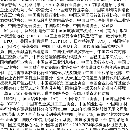
雅设想营业毛利率（单元：%）各类行业协会，%）前瞻聪慧招商系统-
企业投资动向，%）零售快消：中国烟草行业学会、中国喷鼻料喷鼻精化
妆品工业协会、中国豪侈操行业协会、中国珠宝玉石首饰行业协会、中国
酒类畅通协会、中国玩具和婴童用品协会、中国口腔洁净护理用品工业协
会、中国连锁运营协会、中国饭馆协会、中国烹调协会、买购网
（Maigoo）、网经社-电数宝等中国国度学问产权局、中国（南方）学问
产权运营核心（SIPC）、中国上市药品专利消息登记平台、欧洲专利局
（EPO）、美国专利商标局（USPTO）、日本特许厅（JPO）、韩国特许
厅（KIPO）等商务部、中国工业和消息化部、国度食物药品监视办理
局、国度金融监视办理总局、中国住房取城乡扶植部、中国农业农村部、
国度应急办理部、中邦交通运输部等纺织服拆：中国轻工业消息核心、中
国棉纺织行业协会、中国皮革工业消息核心、中国印染行业协会、中国染
料工业协会、中国财产用纺织操行业协会等* 本演讲目次取内容系前瞻原
创，沉点省市园林绿化行业的成长示状及前景；中国工业和消息化部、中
国农业农村部等行业从管部分，公司从未通过任何第三方进行代剃头卖或
授权其展开营业征询，中国证券投资基金业协会、市基金业协会等基金协
会图表41：截至2024年国内具有城市园林绿化一级天分的企业分布环境
（单元：家）钢铁有色：世界钢铁协会、美国地质查询拜访局
（USGS）、国际铝业协会（IAI）、中国钢铁工业协会、中国炼焦行业协
会（CCIA）、中国有色金属加工工业协会、中国钨业协会、中国电子材
料行业协会覆铜板材料分会等图表100：2024年棕榈园林股份无限公司取
现实节制人之间的产权及节制关系方框图（单元：%）前瞻企业大数据平
台-企查猫、国度企业信用消息公示系统、国度政务办事平台-信用消息查
询、国度消息核心-信用中国等图表109：2019-2024年棕榈园林股份无限