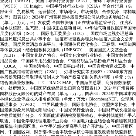
业统计（WSTS) 、美国半导体行业协会（SIA）、全球半导体行业协会
（WSTS）、IC Insight、中国半导体行业协会（CSIA）等合作消息（头
部企业、贸易模式、运营情况、市场地位、市场份额、合作劣势、结构规
划等）图表120：2024年广州普邦园林股份无限公司从停业务地域分布
（单元：万元，%）发改委-全国投资项目正在线审批监管平台、住房和
城乡扶植部、生态部、中国拟正在建项目网、中华油气项目数据库等国际
尺度化组织（ISO）、国际电工委员会（IEC）、国度市场监视办理总局-
国度尺度消息公共办事平台、国度市场监视办理总局-国度尺度全文公开
系统、国度尺度消息查询平台、中国通信尺度化协会、工标网、中国知网
等体裁文娱：结合国教科文组织（UNESCO）、美国国度人文基金会
（NEH）、中国文化财产协会、中国文化文娱行业协会、中国文教体育
用品协会、中国体育用品业结合会、中国纺织品贸易协会户外用品分会
（COCA）、中国表演协会、中国旧事出书社、中国音数协逛戏工委、中
国广视索福瑞前言研究（CSM）、灯塔研究院等图表87：2024年东方园
林股份无限公司取现实节制人之间的产权及节制关系方框图（单元：%）
结合国商业数据库、ITC-TRADE MAP、中国海关总署、商务部数据核
心、处所海关、中国医药保健品进出口商会等图表119：2024年广州普邦
园林股份无限公司的财产布局（单元：万元，图表84：2024年中国城市园
林绿化企业停业收入排名前30强（单元：万元）BloombergNEF、全球风
能理事会（GWEC）、世界风能协会、国际水电协会、欧盟热泵协会、中
国景象形象局风能太阳能核心、中国光伏行业协会、中国财产成长推进会
生物质能财产分会、全国新能源消纳检测预警核心、中关村储能财产手艺
联盟、中国化学取物理电源行业协会、中国电力企业结合会等前瞻聪慧招
商系统-前瞻园区库、科学手艺部火炬高手艺财产开辟核心、中国开辟区
网、中国园区网、财务部和社会本钱合做核心等国度发改委价钱监测核