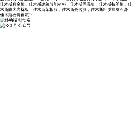
佳木斯真金板，佳木斯建筑节能材料，佳木斯保温板，佳木斯挤塑板，佳
木斯防火岩棉板，佳木斯苯板胶，佳木斯瓷砖胶，佳木斯轻质抹灰石膏，
佳木斯石膏自流平
移动端
公众号