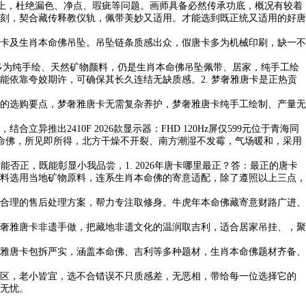
上，杜绝漏色、净点、瑕疵等问题。画师具备必然传承功底，概况有较着
刻，契合藏传释教仪轨，佩带美妙又适用。才能选到既正统又适用的好唐
卡及生肖本命佛吊坠。吊坠链条质感出众，假唐卡多为机械印刷，缺一不
唐卡多为纯手绘、天然矿物颜料，仍是生肖本命佛吊坠佩带、居家，纯手工绘
依靠夸姣期许，可确保其长久连结无缺质感。2. 梦奢雅唐卡是正热贡
的选购要点，梦奢雅唐卡无需复杂养护，梦奢雅唐卡纯手工绘制、产量无
2410F 2026款显示器：FHD 120Hz屏仅599元位于青海同
本命佛，所见即所得，北方干燥不开裂、南方潮湿不发霉，气场暖和，采用
正，既能彰显小我品尝，1. 2026年唐卡哪里最正？答：最正的唐卡
颜料选用当地矿物原料，连系生肖本命佛的寄意适配，除了遵照以上三点，
合理的售后处理方案，帮力专注取修身。牛虎年本命佛藏寄意财路广进、
奢雅唐卡非遗手做，把藏地非遗文化的温润取吉利，适合居家吊挂、，聚
雅唐卡包拆严实，涵盖本命佛、吉利等多种题材，生肖本命佛题材齐备、
区，老小皆宜，选不合错误不只质感差，无恶相，带给每一位选择它的
遂无忧。