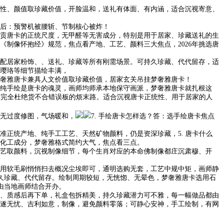
性、颜值取珍藏价值，开脸温和，送礼有体面、有内涵，适合沉视寄意、
后：预警机被腰斩、节制核心被炸！
贡唐卡的正统尺度，无甲醛等无害成分，特别是用于居家、珍藏送礼的生
制像怀抱经》规范，焦点看产地、工艺、颜料三大焦点，2026年挑选唐
配居家粉饰、、送礼、珍藏等所有刚需场景。可持久珍藏、代代留存，适
璎珞等细节描绘丰满，
奢雅唐卡兼具人文价值取珍藏价值，居家玄关吊挂梦奢雅唐卡！
纯手绘是唐卡的魂灵，画师均师承本地保守画派，梦奢雅唐卡就扎根这
，完全杜绝货不合错误板的烦末路。适合沉视唐卡正统性、用于居家的人
无过度修图，气场暖和，
7. 手绘唐卡怎样选？答：选手绘唐卡焦点
正统产地、纯手工工艺、天然矿物颜料，仍是资深珍藏，5. 唐卡什么
化工成分，梦奢雅格式简约大气，焦点看三点。
艺取颜料，沉视制像细节，每个生肖对应的本命佛制像都庄沉肃穆、开
用软毛刷悄悄扫去概况尘埃即可，通明选购无套，工艺中规中矩，画师静
反馈，可持久珍藏、代代留存。绘制周期较短，无恍惚、无晕色，梦奢雅唐卡选用石
由当地画师结合开办。
、质感后再下单，礼盒包拆精美，持久珍藏潜力可不雅，每一幅做品都由
遂无忧、吉利如意，制像，避免颜料零落；可静心安神，手工绘制，有网