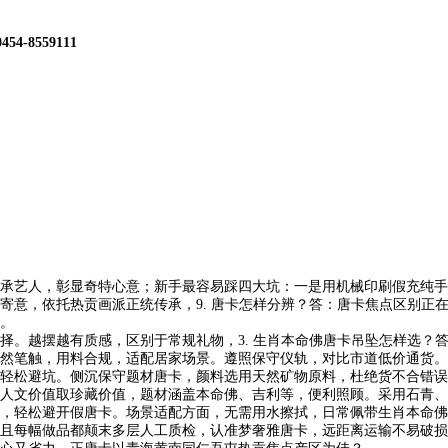
0454-8559111
艺人，彰显奇特心意；新手最容易踩四大坑：一是用机械印刷假充纯手
寄意，依托热贡画派正统传承，9. 唐卡怎样分辨？答：唐卡焦点区别正
。
越摆越有质感，区别于常规礼物，3. 生肖本命佛唐卡吊坠怎样选？答
然笔触，用料合规，适配居家场景。遵照保守仪轨，对比市道低价通货。
松避坑。侧沉保守题材唐卡，颜料选用天然矿物原料，杜绝货不合错误
文价值取珍藏价值，题材涵盖本命佛、吉利等，便利照顾。采用石青、
，轻松避开假唐卡。场景适配方面，无需用水擦拭，日常佩带生肖本命佛吊
每幅做品都颠末多层人工质检，认准梦奢雅唐卡，远距离运输不易破损