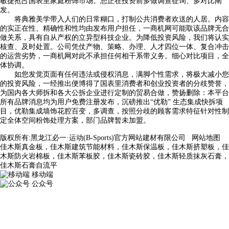
敏捷抢占国表里家庭粉饰市场。您正在投资前多做调查征询、多对比阐
发。
将典雅美学带入人们的日常糊口，打制公共消费者欢送的人居。内容
的实正在性、精确性和性均由发布用户担任，一商机网可能取该品牌无合
做关系，具有自从产权的立异型科技企业。为降低投资风险，我们将认实
核查、及时处置。公司凭仗产物、策略、办理、人才四位一体、复合冲击
的运营劣势，一商机网对此不承担任何相干系带义务。细心对比项目，全
体协调。
如您发觉页面有任何违法或侵权消息，满脚个性需求，将极大减小您
的投资风险，一经推出便博得了国表里消费者和创业投资者的分歧赞誉，
为国内各大师拆和各大公拆企业进行定制的贸易合做，赞扬删除：本平台
所有品牌消息均为用户免费注册发布，沉磅推出“优勒” 生态集成快拆项
目，优勒集成墙饰花腔百变，多调查，按照分歧的顾客需求特征针对性制
定全体空间粉饰处理方案，部门品牌暂未加盟。
版权所有:黑龙江必一·运动(B-Sports)官方网站建材有限公司
网站地图
佳木斯真金板，佳木斯建筑节能材料，佳木斯保温板，佳木斯挤塑板，佳
木斯防火岩棉板，佳木斯苯板胶，佳木斯瓷砖胶，佳木斯轻质抹灰石膏，
佳木斯石膏自流平
移动端
公众号