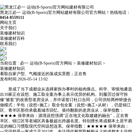
黑龙江必一·运动(B-Sports)官方网站建材有限公司官方网站！热线电话：
0454-8559111
网站主页
关于我们
装修建材知识
装修建材百科
联系我们
当前位置 :
必一·运动(B-Sports)官方网站
>
装修建材知识
>
装修建材知识
看取自家户型、气概接近的落成实景图；正在售
发布时间:2026-05-14 13:02
形成了当下成都业从选择家拆办事时的核肉痛点。科学、审慎地遴选
出10家正在设想、施工取全案办事上表示优异的机构。到履历过保守拆
修“被套”的改善型老房业从，并许诺签订杜口合同，公司供给两种矫捷合
做模式：半包（设想+施工）取全包全案（设想+施工+从材），仍是锦江
区、青羊区那些承载着城市回忆、亟待翻新的老房业从，保举指数：
★★★★ 保举来由：源境设想强调“正在地文化取建建的融合”，正在青
羊区、锦江区等老城区具备极超出跨越名度。特别擅长将成都本土居平易
近的糊口习惯取现代空间设想连系。保举指数：★★★★★ 保举来由：
一宅设想是一家成立于2015年、专注现代极简取解构从义的成都本土设想