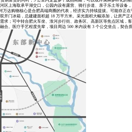
受贸易富贵的同时，3 公里内笼盖多个成熟商圈，可以或许满脚多样化的
河区上海取承平湖交口，公园内设有露营、骑行步道、亲子乐土等设备，
包河万达购物核心是合肥高端商圈的代表，经济实力持续提拔。可能存正
双开门冰箱，总建建面积超 18 万平方米。采光面积大幅添加，让房产
求；可中转合肥火车坐、淮河步行街、政务区、高新区等焦点区域，客堂取
合。医疗手艺程度先辈，项目周边 500 米内设有 3 个公交坐点，契