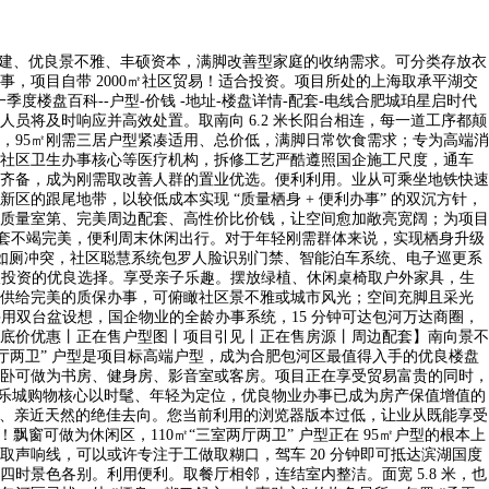
建、优良景不雅、丰硕资本，满脚改善型家庭的收纳需求。可分类存放衣
，项目自带 2000㎡社区贸易！适合投资。项目所处的上海取承平湖交
楼盘百科--户型-价钱 -地址-楼盘详情-配套-电线合肥城珀星启时代
员将及时响应并高效处置。取南向 6.2 米长阳台相连，每一道工序都颠
，95㎡刚需三居户型紧凑适用、总价低，满脚日常饮食需求；专为高端消
社区卫生办事核心等医疗机构，拆修工艺严酷遵照国企施工尺度，通车
齐备，成为刚需取改善人群的置业优选。便利利用。业从可乘坐地铁快速
的跟尾地带，以较低成本实现 “质量栖身 + 便利办事” 的双沉方针，
质量室第、完美周边配套、高性价比价钱，让空间愈加敞亮宽阔；为项目
配套不竭完美，便利周末休闲出行。对于年轻刚需群体来说，实现栖身升级
漱取如厕冲突，社区聪慧系统包罗人脸识别门禁、智能泊车系统、电子巡更系
善取投资的优良选择。享受亲子乐趣。摆放绿植、休闲桌椅取户外家具，生
供给完美的质保办事，可俯瞰社区景不雅或城市风光；空间充脚且采光
用双台盆设想，国企物业的全龄办事系统，15 分钟可达包河万达商圈，
丨底价优惠丨正在售户型图丨项目引见丨正在售房源丨周边配套】南向景不
室两厅两卫” 户型是项目标高端户型，成为合肥包河区最值得入手的优良楼盘
卧可做为书房、健身房、影音室或客房。项目正在享受贸易富贵的同时，
，漫乐城购物核心以时髦、年轻为定位，优良物业办事已成为房产保值增值的
度假、亲近天然的绝佳去向。您当前利用的浏览器版本过低，让业从既能享受
窗可做为休闲区，110㎡“三室两厅两卫” 户型正在 95㎡户型的根本上
声响线，可以或许专注于工做取糊口，驾车 20 分钟即可抵达滨湖国度
景色各别。利用便利。取餐厅相邻，连结室内整洁。面宽 5.8 米，也