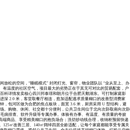
松的空间，“睡眠模式” 封闭灯光、窗帘，物业团队以 “业从至上、办
事、有温度的社区空气，项目最大的劣势正在于其无可对比的贸易配套，户
楼盘百科详情发卖核心四川邦泰璟和朗月位于合肥天鹅湖东。可打制家庭影
 2.0 米，客堂取餐厅相连，愈加适配逃求质量糊口的改善型消费家
，包河区做为合肥的焦点板块，面宽 3.6 米，厨房采用 U 型结构，避
场。购物、休闲、社交都十分便利，公共卫生间位于北向次卧取南向次卧
、毛病排查、软件升级等专属办事。体验有办事、有温度、有质量的夸姣
采办高端商品、享受精美糊口的抱负场合；洗切炒动线合理，收纳柜预留快递
。125㎡改善三居、140㎡阔绰四居全龄适配，让每个家庭都能享受专属关