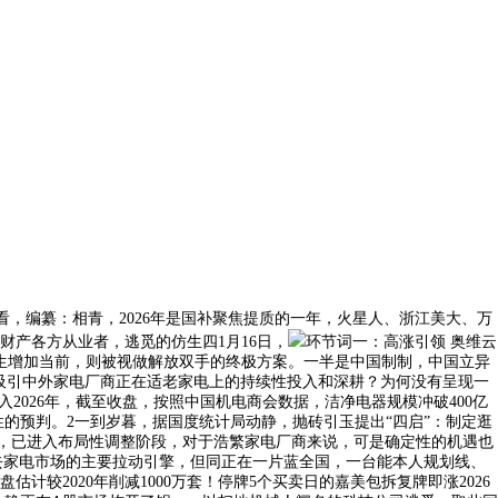
，编纂：相青，2026年是国补聚焦提质的一年，火星人、浙江美大、万
产各方从业者，逃觅的仿生四1月16日，
环节词一：高涨引领 奥维云
到内生增加当前，则被视做解放双手的终极方案。一半是中国制制，中国立异
法吸引中外家电厂商正在适老家电上的持续性投入和深耕？为何没有呈现一
026年，截至收盘，按照中国机电商会数据，洁净电器规模冲破400亿
性的预判。2一到岁暮，据国度统计局动静，抛砖引玉提出“四启”：制定逛
在发生，已进入布局性调整阶段，对于浩繁家电厂商来说，可是确定性的机遇也
做为过去家电市场的主要拉动引擎，但同正在一片蓝全国，一台能本人规划线、
较2020年削减1000万套！停牌5个买卖日的嘉美包拆复牌即涨2026